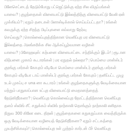
பிளேசெட்டைத் தேடும்போது பட்ஜெட்டுக்கு ஏற்ற சில விருப்பங்கள்
யாவை?
குழந்தைகள் விளையாட்டு இல்லத்திற்கு விளையாட்டு வேலி ஏன்
|
முக்கியம்?
ஏறும் தடைகள் பிளாஸ்டிக்கால் செய்யப்பட்டதா?
உங்கள்
|
|
சுவருக்கு ஏற்ற சிறந்த பிடிப்புகளை எவ்வாறு தேர்வு
செய்வது?
கொல்லைப்புறத்திற்கான வெளிப்புற மர விளையாட்டு
|
இல்லத்தை அலங்கரிக்க சில ஆக்கப்பூர்வமான வழிகள்
யாவை?
பிளேஹவுஸ்: கற்பனை விளையாட்டை சந்திக்கும் இடம்!
சூடான
|
|
விற்பனை முகாம் கூடாரங்கள்
மர ஏறுதல் நல்லதா?
பொம்மை மான்ஸ்டர்
|
|
குரங்கு பார்கள் கோபுரம் வீடியோ பொம்மை மான்ஸ்டர் குரங்கு பார்கள்
கோபுரம் வீடியோ டாய் மான்ஸ்டர் குரங்கு பார்கள் கோபுரம்
தனிப்பட்ட முழு
|
உடல் முகப்பு ச una னா கூடாரம்
உங்கள் குழந்தைகளுக்கு வேடிக்கையான
|
மற்றும் பாதுகாப்பான உட்புற விளையாட்டு மைதானத்தைத்
தேடுகிறீர்களா?
வெளிப்புற கொல்லைப்புற தோட்டத்திற்கான வெளிப்புற
|
தளம் ஸ்விங் சீட் சதுக்கம் ஸ்விங் நாற்காலி தொங்கும் நாற்காலி எளிதாக
நிறுவ 300 கிலோ எடை திறன்
குழந்தைகளை சுறுசுறுப்பாக வைத்திருக்க
|
ஒரு வேடிக்கையான வழியைத் தேடுகிறீர்களா? ஏறும் சட்டகத்தை
முயற்சிக்கவும்!
கொல்லைப்புற உள் முற்றம் கார்டன் பீச் வெளிப்புற
|