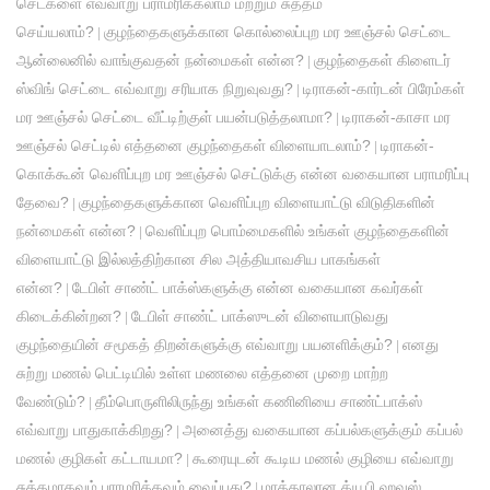
செட்களை எவ்வாறு பராமரிக்கலாம் மற்றும் சுத்தம்
செய்யலாம்?
குழந்தைகளுக்கான கொல்லைப்புற மர ஊஞ்சல் செட்டை
|
ஆன்லைனில் வாங்குவதன் நன்மைகள் என்ன?
குழந்தைகள் கிளைடர்
|
ஸ்விங் செட்டை எவ்வாறு சரியாக நிறுவுவது?
டிராகன்-கார்டன் பிரேம்கள்
|
மர ஊஞ்சல் செட்டை வீட்டிற்குள் பயன்படுத்தலாமா?
டிராகன்-காசா மர
|
ஊஞ்சல் செட்டில் எத்தனை குழந்தைகள் விளையாடலாம்?
டிராகன்-
|
கொக்கூன் வெளிப்புற மர ஊஞ்சல் செட்டுக்கு என்ன வகையான பராமரிப்பு
தேவை?
குழந்தைகளுக்கான வெளிப்புற விளையாட்டு விடுதிகளின்
|
நன்மைகள் என்ன?
வெளிப்புற பொம்மைகளில் உங்கள் குழந்தைகளின்
|
விளையாட்டு இல்லத்திற்கான சில அத்தியாவசிய பாகங்கள்
என்ன?
டேபிள் சாண்ட் பாக்ஸ்களுக்கு என்ன வகையான கவர்கள்
|
கிடைக்கின்றன?
டேபிள் சாண்ட் பாக்ஸுடன் விளையாடுவது
|
குழந்தையின் சமூகத் திறன்களுக்கு எவ்வாறு பயனளிக்கும்?
எனது
|
சுற்று மணல் பெட்டியில் உள்ள மணலை எத்தனை முறை மாற்ற
வேண்டும்?
தீம்பொருளிலிருந்து உங்கள் கணினியை சாண்ட்பாக்ஸ்
|
எவ்வாறு பாதுகாக்கிறது?
அனைத்து வகையான கப்பல்களுக்கும் கப்பல்
|
மணல் குழிகள் கட்டாயமா?
கூரையுடன் கூடிய மணல் குழியை எவ்வாறு
|
சுத்தமாகவும் பராமரிக்கவும் வைப்பது?
மரத்தாலான க்யூபி ஹவுஸ்
|