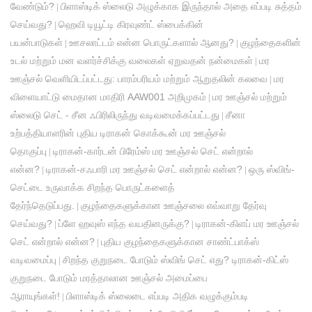
வேண்டும்?
பிளாஸ்டிக் ஸ்லைடு அழுக்காக இருந்தால் அதை எப்படி சுத்தம்
|
செய்வது?
ஹெவி டியூட்டி கிரவுண்ட் ஸ்பைக்கின்
|
பயன்பாடுகள்
ஊசலாட்டம் என்ன பொருட்களால் ஆனது?
குழந்தைகளின்
|
|
உடல் மற்றும் மன வளர்ச்சிக்கு வலைகள் ஏறுவதன் நன்மைகள்
மர
|
ஊஞ்சல் வெளியிடப்பட்டது: பாரம்பரியம் மற்றும் ஆறுதலின் கலவை
மர
|
விளையாட்டு மைதான மாதிரி AAW001 அறிமுகம்
மர ஊஞ்சல் மற்றும்
|
ஸ்லைடு செட் - சீன ஃபிரிலிருந்து வடிவமைக்கப்பட்டது
சீனா
|
உற்பத்தியாளரின் புதிய டிராகன் கொக்கூன் மர ஊஞ்சல்
தொகுப்பு
டிராகன்-கார்டன் பிரேம்ஸ் மர ஊஞ்சல் செட் என்றால்
|
என்ன?
டிராகன்-சஃபாரி மர ஊஞ்சல் செட் என்றால் என்ன?
ஒரு ஸ்விங்-
|
|
செட்டை உருவாக்க சிறந்த பொருட்களைத்
தேர்ந்தெடுப்பது.
குழந்தைகளுக்கான ஊஞ்சலை எவ்வாறு தேர்வு
|
செய்வது?
ப்ளே ஹவுஸ் எந்த வயதினருக்கு?
டிராகன்-கிளப் மர ஊஞ்சல்
|
|
செட் என்றால் என்ன?
புதிய குழந்தைகளுக்கான சாண்ட்பாக்ஸ்
|
வடிவமைப்பு
சிறந்த குறுநடை போடும் ஸ்விங் செட் எது? டிராகன்-கிட்ஸ்
|
குறுநடை போடும் மரத்தாலான ஊஞ்சல் அமைப்பை
ஆராயுங்கள்!
பிளாஸ்டிக் ஸ்லைடை எப்படி அதிக வழுக்கும்படி
|