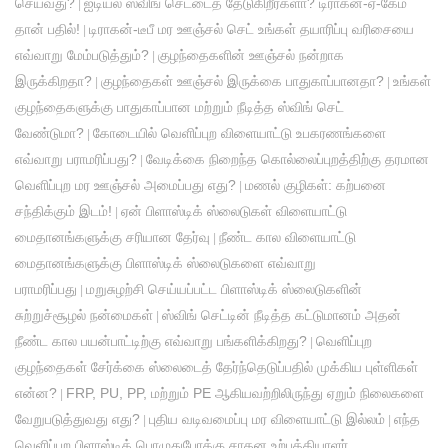
செய்வது?
ஐடியல் ஸ்விங் செட்டைத் தேடுகிறீர்களா? டிராகன்-ஏ-கேம்
|
தான் பதில்!
டிராகன்-டீபீ மர ஊஞ்சல் செட் உங்கள் தயாரிப்பு வரிசையை
|
எவ்வாறு மேம்படுத்தும்?
குழந்தைகளின் ஊஞ்சல் நன்றாக
|
இருக்கிறதா?
குழந்தைகள் ஊஞ்சல் இருக்கை பாதுகாப்பானதா?
உங்கள்
|
|
குழந்தைகளுக்கு பாதுகாப்பான மற்றும் நீடித்த ஸ்விங் செட்
வேண்டுமா?
கோடையில் வெளிப்புற விளையாட்டு உபகரணங்களை
|
எவ்வாறு பராமரிப்பது?
வேடிக்கை நிறைந்த கொல்லைப்புறத்திற்கு தரமான
|
வெளிப்புற மர ஊஞ்சல் அமைப்பது எது?
மணல் குழிகள்: கற்பனை
|
சந்திக்கும் இடம்!
ஏன் பிளாஸ்டிக் ஸ்லைடுகள் விளையாட்டு
|
மைதானங்களுக்கு சரியான தேர்வு
நீண்ட கால விளையாட்டு
|
மைதானங்களுக்கு பிளாஸ்டிக் ஸ்லைடுகளை எவ்வாறு
பராமரிப்பது
மறுசுழற்சி செய்யப்பட்ட பிளாஸ்டிக் ஸ்லைடுகளின்
|
சுற்றுச்சூழல் நன்மைகள்
ஸ்விங் செட்டின் நீடித்த கட்டுமானம் அதன்
|
நீண்ட கால பயன்பாட்டிற்கு எவ்வாறு பங்களிக்கிறது?
வெளிப்புற
|
குழந்தைகள் சேர்க்கை ஸ்லைடைத் தேர்ந்தெடுப்பதில் முக்கிய புள்ளிகள்
என்ன?
FRP, PU, ​​PP, மற்றும் PE ஆகியவற்றிலிருந்து ஏறும் நிலைகளை
|
வேறுபடுத்துவது எது?
புதிய வடிவமைப்பு மர விளையாட்டு இல்லம்
எந்த
|
|
வெளிப்புற பிளாஸ்டிக் பொழுதுபோக்கு சாதன உற்பத்தியாளர்