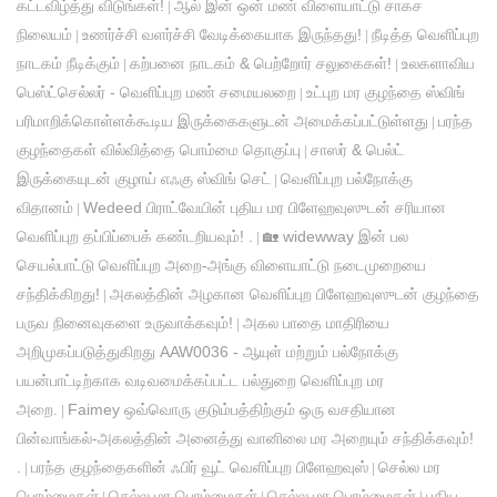
கட்டவிழ்த்து விடுங்கள்!
ஆல் இன் ஒன் மண் விளையாட்டு சாகச
|
நிலையம்
உணர்ச்சி வளர்ச்சி வேடிக்கையாக இருந்தது!
நீடித்த வெளிப்புற
|
|
நாடகம் நீடிக்கும்
கற்பனை நாடகம் & பெற்றோர் சலுகைகள்!
உலகளாவிய
|
|
பெஸ்ட்செல்லர் - வெளிப்புற மண் சமையலறை
உட்புற மர குழந்தை ஸ்விங்
|
பரிமாறிக்கொள்ளக்கூடிய இருக்கைகளுடன் அமைக்கப்பட்டுள்ளது
பரந்த
|
குழந்தைகள் வில்வித்தை பொம்மை தொகுப்பு
சாஸர் & பெல்ட்
|
இருக்கையுடன் குழாய் எஃகு ஸ்விங் செட்
வெளிப்புற பல்நோக்கு
|
விதானம்
Wedeed பிராட்வேயின் புதிய மர பிளேஹவுஸுடன் சரியான
|
வெளிப்புற தப்பிப்பைக் கண்டறியவும்! .
🏡 widewway இன் பல
|
செயல்பாட்டு வெளிப்புற அறை-அங்கு விளையாட்டு நடைமுறையை
சந்திக்கிறது!
அகலத்தின் அழகான வெளிப்புற பிளேஹவுஸுடன் குழந்தை
|
பருவ நினைவுகளை உருவாக்கவும்!
அகல பாதை மாதிரியை
|
அறிமுகப்படுத்துகிறது AAW0036 - ஆயுள் மற்றும் பல்நோக்கு
பயன்பாட்டிற்காக வடிவமைக்கப்பட்ட பல்துறை வெளிப்புற மர
அறை.
Faimey ஒவ்வொரு குடும்பத்திற்கும் ஒரு வசதியான
|
பின்வாங்கல்-அகலத்தின் அனைத்து வானிலை மர அறையும் சந்திக்கவும்!
.
பரந்த குழந்தைகளின் ஃபிர் வூட் வெளிப்புற பிளேஹவுஸ்
செல்ல மர
|
|
பொம்மைகள்
செல்ல மர பொம்மைகள்
செல்ல மர பொம்மைகள்
புதிய
|
|
|