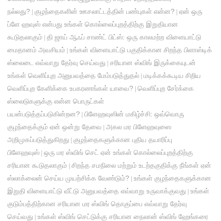
நல்லது?
குழந்தைகளின் ஊசலாட்டத்தின் பண்புகள் என்ன?
ஏன் ஒரு
|
|
ப்ளே ஹவுஸ் என்பது உங்கள் கொல்லைப்புறத்திற்கு இறுதியான
கூடுதலாகும்
தி ஜாய் ஆஃப் சாண்ட் பிட்ஸ்: ஒரு காலமற்ற விளையாட்டு
|
மைதானம் அவசியம்
உங்கள் விளையாட்டு பகுதிக்கான சிறந்த பிளாஸ்டிக்
|
ஸ்லைடை எவ்வாறு தேர்வு செய்வது
சரியான ஸ்விங் இருக்கையுடன்
|
உங்கள் வெளிப்புற அனுபவத்தை மேம்படுத்துதல்
மடிக்கக்கூடிய சிறிய
|
வெளிப்புற கேளிக்கை உபகரணங்கள் யாவை?
வெளிப்புற சேர்க்கை
|
ஸ்லைடுகளுக்கு என்ன பொருட்கள்
பயன்படுத்தப்படுகின்றன?
பிளேஹவுஸின் மகிழ்ச்சி: ஒவ்வொரு
|
குழந்தைக்கும் ஏன் ஒன்று தேவை
அகல மர பிளேஹவுஸை
|
அறிமுகப்படுத்துகிறது
குழந்தைகளுக்கான புதிய தயாரிப்பு
|
பிளேஹவுஸ்
ஒரு மர ஸ்விங் செட் ஏன் உங்கள் கொல்லைப்புறத்திற்கு
|
சரியான கூடுதலாகும்
சிறந்த சமநிலை மற்றும் உடற்தகுதிக்கு நீங்கள் ஏன்
|
ஸ்லாக்லைன் செய்ய முயற்சிக்க வேண்டும்?
உங்கள் குழந்தைகளுக்கான
|
இறுதி விளையாட்டு வீட்டு அனுபவத்தை எவ்வாறு உருவாக்குவது
உங்கள்
|
குடும்பத்திற்கான சரியான மர ஸ்விங் தொகுப்பை எவ்வாறு தேர்வு
செய்வது
உங்கள் ஸ்விங் செட்டுக்கு சரியான நைலான் ஸ்விங் ஹேங்கரை
|