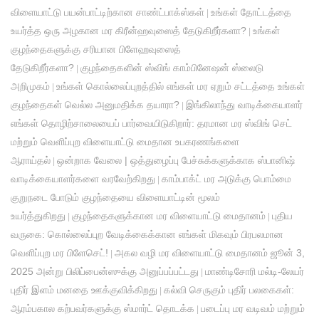
விளையாட்டு பயன்பாட்டிற்கான சாண்ட்பாக்ஸ்கள்
உங்கள் தோட்டத்தை
|
உயர்த்த ஒரு அழகான மர கிரீன்ஹவுஸைத் தேடுகிறீர்களா?
உங்கள்
|
குழந்தைகளுக்கு சரியான பிளேஹவுஸைத்
தேடுகிறீர்களா?
குழந்தைகளின் ஸ்விங் காம்பினேஷன் ஸ்லைடு
|
அறிமுகம்
உங்கள் கொல்லைப்புறத்தில் எங்கள் மர ஏறும் சட்டத்தை உங்கள்
|
குழந்தைகள் வெல்ல அனுமதிக்க தயாரா?
இங்கிலாந்து வாடிக்கையாளர்
|
எங்கள் தொழிற்சாலையைப் பார்வையிடுகிறார்: தரமான மர ஸ்விங் செட்
மற்றும் வெளிப்புற விளையாட்டு மைதான உபகரணங்களை
ஆராய்தல்
ஒன்றாக வேலை | ஒத்துழைப்பு பேச்சுக்களுக்காக ஸ்பானிஷ்
|
வாடிக்கையாளர்களை வரவேற்கிறது
காம்பாக்ட் மர அடுக்கு பொம்மை
|
குறுநடை போடும் குழந்தையை விளையாட்டின் மூலம்
உயர்த்துகிறது
குழந்தைகளுக்கான மர விளையாட்டு மைதானம்
புதிய
|
|
வருகை: கொல்லைப்புற வேடிக்கைக்கான எங்கள் மிகவும் பிரபலமான
வெளிப்புற மர பிளேசெட்!
அகல வழி மர விளையாட்டு மைதானம் ஜூன் 3,
|
2025 அன்று பிலிப்பைன்ஸுக்கு அனுப்பப்பட்டது
மாண்டிசோரி மல்டி-லேயர்
|
புதிர் இளம் மனதை ஊக்குவிக்கிறது
கல்வி செருகும் புதிர் பலகைகள்:
|
ஆரம்பகால கற்பவர்களுக்கு ஸ்மார்ட் தொடக்க
படைப்பு மர வடிவம் மற்றும்
|