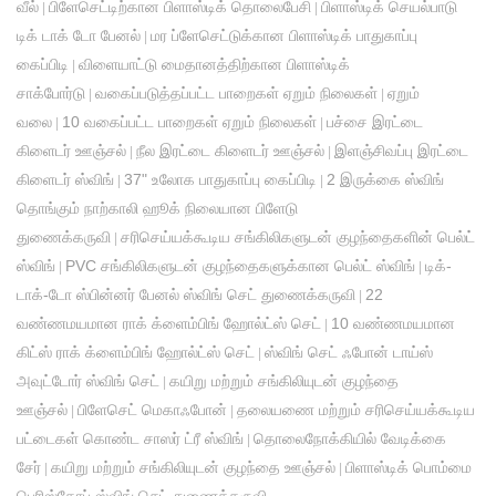
வீல்
பிளேசெட்டிற்கான பிளாஸ்டிக் தொலைபேசி
பிளாஸ்டிக் செயல்பாடு
|
|
டிக் டாக் டோ பேனல்
மர ப்ளேசெட்டுக்கான பிளாஸ்டிக் பாதுகாப்பு
|
கைப்பிடி
விளையாட்டு மைதானத்திற்கான பிளாஸ்டிக்
|
சாக்போர்டு
வகைப்படுத்தப்பட்ட பாறைகள் ஏறும் நிலைகள்
ஏறும்
|
|
வலை
10 வகைப்பட்ட பாறைகள் ஏறும் நிலைகள்
பச்சை இரட்டை
|
|
கிளைடர் ஊஞ்சல்
நீல இரட்டை கிளைடர் ஊஞ்சல்
இளஞ்சிவப்பு இரட்டை
|
|
கிளைடர் ஸ்விங்
37" உலோக பாதுகாப்பு கைப்பிடி
2 இருக்கை ஸ்விங்
|
|
தொங்கும் நாற்காலி ஹூக் நிலையான பிளேடு
துணைக்கருவி
சரிசெய்யக்கூடிய சங்கிலிகளுடன் குழந்தைகளின் பெல்ட்
|
ஸ்விங்
PVC சங்கிலிகளுடன் குழந்தைகளுக்கான பெல்ட் ஸ்விங்
டிக்-
|
|
டாக்-டோ ஸ்பின்னர் பேனல் ஸ்விங் செட் துணைக்கருவி
22
|
வண்ணமயமான ராக் க்ளைம்பிங் ஹோல்ட்ஸ் செட்
10 வண்ணமயமான
|
கிட்ஸ் ராக் க்ளைம்பிங் ஹோல்ட்ஸ் செட்
ஸ்விங் செட் ஃபோன் டாய்ஸ்
|
அவுட்டோர் ஸ்விங் செட்
கயிறு மற்றும் சங்கிலியுடன் குழந்தை
|
ஊஞ்சல்
பிளேசெட் மெகாஃபோன்
தலையணை மற்றும் சரிசெய்யக்கூடிய
|
|
பட்டைகள் கொண்ட சாஸர் ட்ரீ ஸ்விங்
தொலைநோக்கியில் வேடிக்கை
|
சேர்
கயிறு மற்றும் சங்கிலியுடன் குழந்தை ஊஞ்சல்
பிளாஸ்டிக் பொம்மை
|
|
பெரிஸ்கோப் ஸ்விங் செட் துணைக்கருவி