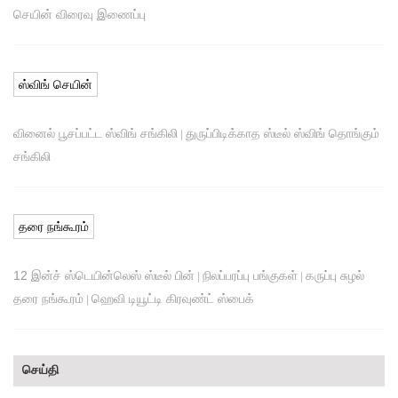
செயின் விரைவு இணைப்பு
ஸ்விங் செயின்
வினைல் பூசப்பட்ட ஸ்விங் சங்கிலி
துருப்பிடிக்காத ஸ்டீல் ஸ்விங் தொங்கும்
|
சங்கிலி
தரை நங்கூரம்
12 இன்ச் ஸ்டெயின்லெஸ் ஸ்டீல் பின்
நிலப்பரப்பு பங்குகள்
கருப்பு சுழல்
|
|
தரை நங்கூரம்
ஹெவி டியூட்டி கிரவுண்ட் ஸ்பைக்
|
செய்தி