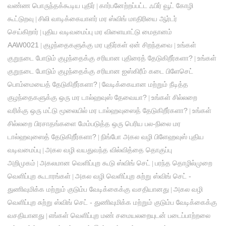
வண்ண பொருந்தக்கூடிய புதிர்
கார்பனேற்றப்பட்ட ஃபிர் வூட் கோழி
|
கூட்டுறவு
சிலி வாடிக்கையாளர் மர ஸ்விங் மாதிரியை ஆர்டர்
|
செய்கிறார்
புதிய வடிவமைப்பு மர விளையாட்டு மைதானம்
|
AAW0021
குழந்தைகளுக்கு மர புதிர்கள் ஏன் சிறந்தவை
உங்கள்
|
|
குறுநடை போடும் குழந்தைக்கு சரியான புதிரைத் தேடுகிறீர்களா?
உங்கள்
|
குறுநடை போடும் குழந்தைக்கு சரியான ஐஸ்கிரீம் கடை பிளேசெட்
பொம்மையைத் தேடுகிறீர்களா?
வேடிக்கையான மற்றும் நீடித்த
|
குழந்தைகளுக்கு ஒரு மர டால்ஹவுஸ் தேவையா?
உங்கள் சில்லறை
|
வரிக்கு ஒரு மட்டு மூலையில் மர டால்ஹவுஸைத் தேடுகிறீர்களா?
உங்கள்
|
சில்லறை பிரசாதங்களை மேம்படுத்த ஒரு பெரிய பல-நிலை மர
டால்ஹவுஸைத் தேடுகிறீர்களா?
நிங்போ அகல வழி பிளேஹவுஸ் புதிய
|
வடிவமைப்பு
அகல வழி வயதுவந்த வில்வித்தை தொகுப்பு
|
அறிமுகம்
அகலமான வெளிப்புற கூடு ஸ்விங் செட்
பரந்த தொழில்முறை
|
|
வெளிப்புற கூடாரங்கள்
அகல வழி வெளிப்புற சுற்று ஸ்விங் செட் -
|
துணிவுமிக்க மற்றும் குடும்ப வேடிக்கைக்கு வசதியானது
அகல வழி
|
வெளிப்புற சுற்று ஸ்விங் செட் - துணிவுமிக்க மற்றும் குடும்ப வேடிக்கைக்கு
வசதியானது
எங்கள் வெளிப்புற மண் சமையலறையுடன் படைப்பாற்றலை
|