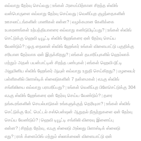
எவ்வாறு தேர்வு செய்வது
உங்கள் அமைப்பிற்கான சிறந்த ஸ்விங்
|
வன்பொருளை எவ்வாறு தேர்வு செய்வது
வெளிப்புற குழந்தைகளின்
|
ஊசலாட்டங்களின் பாணிகள் என்ன?
வழக்கமான கேளிக்கை
|
உபகரணங்கள் உற்பத்தியாளரை எவ்வாறு கண்டுபிடிப்பது?
உங்கள் ஸ்விங்
|
செட்டுக்கு ஹெவி டியூட்டி ஸ்விங் ஹேங்கரை ஏன் தேர்வு செய்ய
வேண்டும்?
ஒரு நைலான் ஸ்விங் ஹேங்கர் உங்கள் விளையாட்டு பகுதிக்கு
|
சரியான தேர்வாக ஏன் இருக்கிறது?
எங்கள் தயாரிப்புகளில் ஹெம்லாக்
|
மற்றும் அதன் பயன்பாட்டின் சிறந்த பண்புகள்
எங்கள் ஹெவி-டூட்டி
|
அலுமினிய ஸ்விங் ஹேங்கர் ஆயுள் எவ்வாறு உறுதி செய்கிறது?
மழலையர்
|
பள்ளிகளில் பிளாஸ்டிக் ஸ்லைடுகளின் 7 நன்மைகள்
எஃகு ஸ்விங்
|
சங்கிலியை எவ்வாறு பராமரிப்பது?
உங்கள் வெளிப்புற பிளேசெட்டுக்கு 304
|
எஃகு ஸ்விங் ஹேங்கரை ஏன் தேர்வு செய்ய வேண்டும்?
தரை
|
நங்கூரங்களின் செயல்பாடுகள் உங்களுக்குத் தெரியுமா?
உங்கள் ஸ்விங்
|
செட்டுக்கு மேட் மெட்டல் சஸ்பென்ஷன் ஆறுதல் நீரூற்றுகளை ஏன் தேர்வு
செய்ய வேண்டும்?
ஹெவி டியூட்டி சங்கிலி விரைவு இணைப்பு
|
என்ன?
சிறந்த தேர்வு, எஃகு ஸ்லைடு அல்லது பிளாஸ்டிக் ஸ்லைடு
|
எது?
ராக் க்ளைம்பிங் மற்றும் ஸ்லாக்லைன் விளையாட்டு ஏன்
|