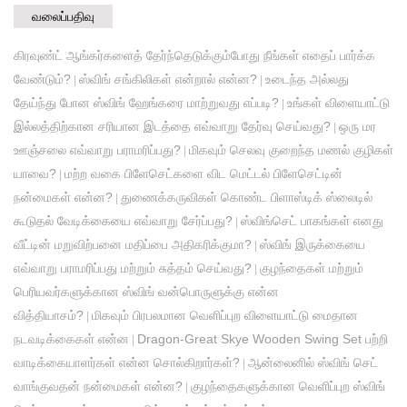
வலைப்பதிவு
கிரவுண்ட் ஆங்கர்களைத் தேர்ந்தெடுக்கும்போது நீங்கள் எதைப் பார்க்க
வேண்டும்?
ஸ்விங் சங்கிலிகள் என்றால் என்ன?
உடைந்த அல்லது
|
|
தேய்ந்து போன ஸ்விங் ஹேங்கரை மாற்றுவது எப்படி?
உங்கள் விளையாட்டு
|
இல்லத்திற்கான சரியான இடத்தை எவ்வாறு தேர்வு செய்வது?
ஒரு மர
|
ஊஞ்சலை எவ்வாறு பராமரிப்பது?
மிகவும் செலவு குறைந்த மணல் குழிகள்
|
யாவை?
மற்ற வகை பிளேசெட்களை விட மெட்டல் பிளேசெட்டின்
|
நன்மைகள் என்ன?
துணைக்கருவிகள் கொண்ட பிளாஸ்டிக் ஸ்லைடில்
|
கூடுதல் வேடிக்கையை எவ்வாறு சேர்ப்பது?
ஸ்விங்செட் பாகங்கள் எனது
|
வீட்டின் மறுவிற்பனை மதிப்பை அதிகரிக்குமா?
ஸ்விங் இருக்கையை
|
எவ்வாறு பராமரிப்பது மற்றும் சுத்தம் செய்வது?
குழந்தைகள் மற்றும்
|
பெரியவர்களுக்கான ஸ்விங் வன்பொருளுக்கு என்ன
வித்தியாசம்?
மிகவும் பிரபலமான வெளிப்புற விளையாட்டு மைதான
|
நடவடிக்கைகள் என்ன
Dragon-Great Skye Wooden Swing Set பற்றி
|
வாடிக்கையாளர்கள் என்ன சொல்கிறார்கள்?
ஆன்லைனில் ஸ்விங் செட்
|
வாங்குவதன் நன்மைகள் என்ன?
குழந்தைகளுக்கான வெளிப்புற ஸ்விங்
|