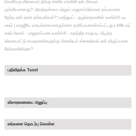
வெளிப்புற விளையாட்டுக்கு ஸ்விங் சங்கிலி ஏன் மிகவும்
முக்கியமானது?
நிலத்தன்மை மற்றும் பாதுகாப்பிற்கான நம்பகமான
|
தேர்வு ஏன் தரை நங்கூரங்கள்?
பரந்துபட்ட குழந்தைகளின் வளர்ச்சி படி
|
மலம் | நைஜீரிய வாடிக்கையாளருக்காக தனிப்பயனாக்கப்பட்டது | கிரே-வுட்
கலர் பிளாக் · பாதுகாப்பான வளர்ச்சி · சுதந்திர சாகுபடி
நீடித்த
|
விளையாட்டு மைதானங்களுக்கு பிளாஸ்டிக் ஸ்லைடுகள் ஏன் விருப்பமான
தேர்வாகின்றன?
பதிவிறக்க Tamil
விசாரணையை அனுப்பு
எங்களை தொடர்பு கொள்ள