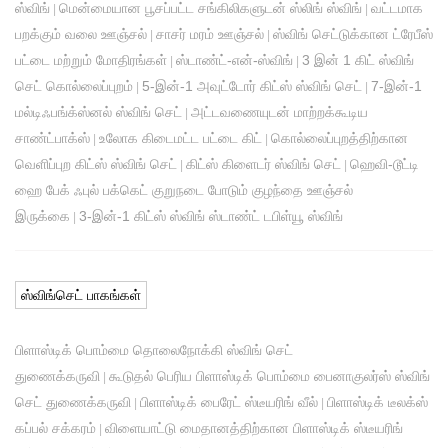
ஸ்விங்
மென்மையான பூசப்பட்ட சங்கிலிகளுடன் ஸ்லிங் ஸ்விங்
வட்டமாக
|
|
பறக்கும் வலை ஊஞ்சல்
சாசர் மரம் ஊஞ்சல்
ஸ்விங் செட்டுக்கான ட்ரேபீஸ்
|
|
பட்டை மற்றும் மோதிரங்கள்
ஸ்டாண்ட்-என்-ஸ்விங்
3 இன் 1 கிட் ஸ்விங்
|
|
செட் கொல்லைப்புறம்
5-இன்-1 அவுட்டோர் கிட்ஸ் ஸ்விங் செட்
7-இன்-1
|
|
மல்டிஃபங்க்ஸ்னல் ஸ்விங் செட்
அட்டவணையுடன் மாற்றக்கூடிய
|
சாண்ட்பாக்ஸ்
உலோக கிடைமட்ட பட்டை கிட்
கொல்லைப்புறத்திற்கான
|
|
வெளிப்புற கிட்ஸ் ஸ்விங் செட்
கிட்ஸ் கிளைடர் ஸ்விங் செட்
ஹெவி-டூட்டி
|
|
ஹை பேக் ஃபுல் பக்கெட் குறுநடை போடும் குழந்தை ஊஞ்சல்
இருக்கை
3-இன்-1 கிட்ஸ் ஸ்விங் ஸ்டாண்ட் டபிள்யூ ஸ்விங்
|
ஸ்விங்செட் பாகங்கள்
பிளாஸ்டிக் பொம்மை தொலைநோக்கி ஸ்விங் செட்
துணைக்கருவி
கூடுதல் பெரிய பிளாஸ்டிக் பொம்மை பைனாகுலர்ஸ் ஸ்விங்
|
செட் துணைக்கருவி
பிளாஸ்டிக் பைரேட் ஸ்டீயரிங் வீல்
பிளாஸ்டிக் டீலக்ஸ்
|
|
கப்பல் சக்கரம்
விளையாட்டு மைதானத்திற்கான பிளாஸ்டிக் ஸ்டீயரிங்
|