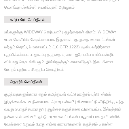
வெளிப்புற பர்னிச்சர் தயாரிப்புகள் அறிமுகம்
கார்ப்பரேட் செய்திகள்
உங்களுக்கு WIDEWAY தெரியுமா?
குழந்தைகள் தினம்: WIDEWAY
|
உடன் வெளியில் வேடிக்கையாக இருங்கள்
குழந்தை ஊசலாட்டங்கள்
|
மற்றும் தொட்டில் ஊசலாட்டம் (16 CFR 1223) ஆகியவற்றிற்கான
புதுப்பிக்கப்பட்ட பாதுகாப்பு தரத்தை யு.எஸ்.
ஐரோப்பிய சாம்பியன்ஷிப்
|
எப்போது தொடங்கியது?
இஸ்ரேலுக்கும் காசாவிற்கும் இடையிலான
|
மோதல் பற்றிய சமீபத்திய செய்திகள்
தொழில் செய்திகள்
குழந்தைகளுக்கான ஏறும் கயிற்றுடன் வட்டு ஊஞ்சல் பற்றி
ஸ்விங்
|
இருக்கைக்கான நிலையான அளவு என்ன?
விளையாட்டு விடுதிக்கு எந்த
|
வயது பொருத்தமானது?
குழந்தைகளுக்கான விளையாட்டு இல்லத்தின்
|
நன்மைகள் என்ன?
தட்டு மர ஊசலாட்டங்கள் பாதுகாப்பானதா?
ஸ்விங்
|
|
ஹேங்கரை நிறுவும் போது என்ன காரணிகளைக் கருத்தில் கொள்ள