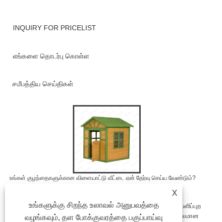
INQUIRY FOR PRICELIST
எங்களை தொடர்பு கொள்ள
சமீபத்திய செய்திகள்
உங்கள் குழந்தைகளுக்கான விளையாட்டு வீட்டை ஏன் தேர்வு செய்ய வேண்டும்?
2025/09/04
X
உங்களுக்கு சிறந்த உலாவல் அனுபவத்தை
வேடிக்கை, பாதுகாப்பு மற்றும் கல்வி ஆகியவற்றை இணைக்கும் வெளிப்புற
பொம்மைகளைப் பற்றி பெற்றோர்கள் சிந்திக்கும்போது, ​​மிகவும் பிரபலமான
வழங்கவும், தள போக்குவரத்தை பகுப்பாய்வு