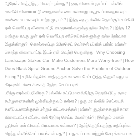
ஆரோக்கியத்திற்கு மிகவும் நல்லது?
ஒரு வினைல் பூசப்பட்ட ஸ்விங்
|
சங்கிலி விளையாட்டு மைதானங்களை எவ்வாறு பாதுகாப்பானதாகவும்
வண்ணமயமாகவும் மாற்ற முடியும்?
இந்த எஃகு ஸ்விங் தொங்கும் சங்கிலி
|
ஏன் வெளிப்புற விளையாட்டு மைதானங்களுக்கு நல்ல தேர்வு?
இந்த 12
|
அங்குல எஃகு முள் ஏன் வெளிப்புற சரிசெய்தல்களுக்கு நல்ல தேர்வாக
இருக்கிறது?
கொல்லைப்புற பிளேசெட் வெர்சஸ் பப்ளிக் பார்க்: உங்கள்
|
சொந்த விளையாட்டு இடம் ஏன் வெற்றி பெறுகிறது
Why Choosing
|
Landscape Stakes Can Make Customers More Worry-free?
How
|
Does Black Spiral Ground Anchor Solve the Problem of Outdoor
Fixing?
சரிசெய்தலின் ஸ்திரத்தன்மையை மேம்படுத்த ஹெவி டியூட்டி
|
கிரவுண்ட் ஸ்பைக்கைத் தேர்வு செய்ய ஏன்
பரிந்துரைக்கப்படுகிறது?
ஸ்விங் கட்டுமானத்திற்கு ஹெவி-டூட்டி தரை
|
கூர்முனைகளின் முக்கியத்துவம் என்ன?
ஒரு மர ஸ்விங் செட்டைத்
|
தனிப்பயனாக்குதல் மற்றும் கட்டமைத்தல்
உங்கள் குழந்தைகளுக்கான
|
விளையாட்டு வீட்டை ஏன் தேர்வு செய்ய வேண்டும்?
இன்றும் மணல்
|
குழிகள் ஏன் மிகவும் பிரபலமாக உள்ளன?
தேர்ந்தெடுப்பதற்கு மதிப்புள்ள
|
சிறந்த ஸ்விங்செட் பாகங்கள் எது?
பாதுகாப்பான மற்றும் வேடிக்கையான
|